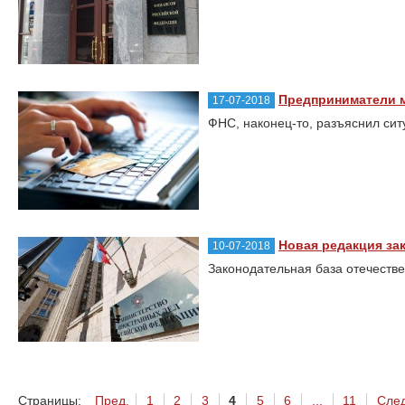
Предприниматели мо
17-07-2018
ФНС, наконец-то, разъяснил си
Новая редакция зак
10-07-2018
Законодательная база отечестве
Страницы:
Пред.
1
2
3
4
5
6
...
11
След